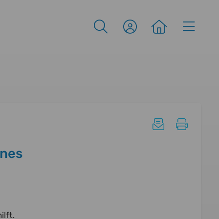
ines
lft.